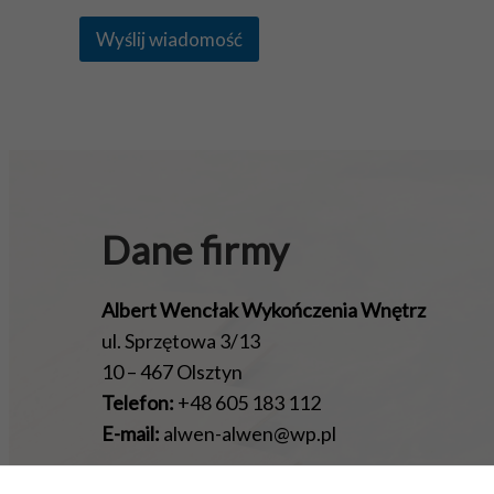
Wyślij wiadomość
Dane firmy
Albert Wencłak Wykończenia Wnętrz
ul. Sprzętowa 3/13
10 – 467 Olsztyn
Telefon:
+48 605 183 112
E-mail:
alwen-alwen@wp.pl