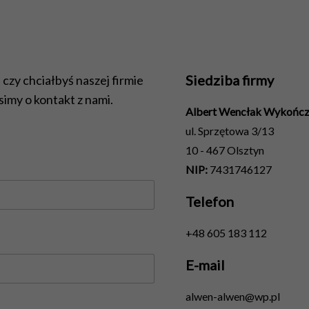
Siedziba firmy
, czy chciałbyś naszej firmie
imy o kontakt z nami.
Albert Wencłak Wykończ
ul. Sprzętowa 3/13
10 - 467 Olsztyn
NIP:
7431746127
Telefon
+48 605 183 112
E-mail
alwen-alwen@wp.pl