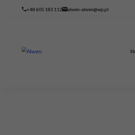
+48 605 183 112
alwen-alwen@wp.pl
St
Alwen
Wykończenia Wnętrz