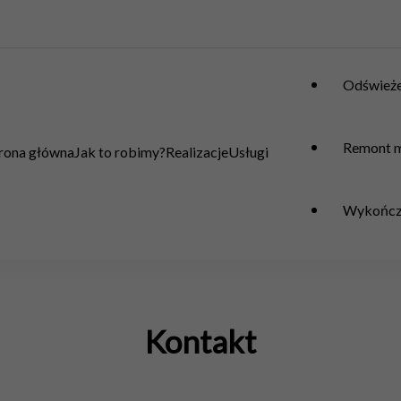
Odświeże
Remont m
rona główna
Jak to robimy?
Realizacje
Usługi
Wykończe
Kontakt